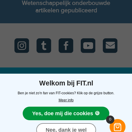
Wetenschappelijk onderbouwde
artikelen gepubliceerd
Welkom bij FIT.nl
FIT.nl
Kunnen we je
Contact
Ben je niet zo'n fan van FIT-cookies? Klik op de grijze button.
helpen?
Over ons
FIT.nl
Meer info
Algemene
E: team@fit.nl
Veelgestelde vragen
voorwaarden
T: 0502111871
Mijn FIT.nl shop
Yes, doe mij die cookies 🍪
Privacyverklaring
Neem contact op
account
0
Cookieverklaring
Retourneren
Vacatures
Nee, dank je wel