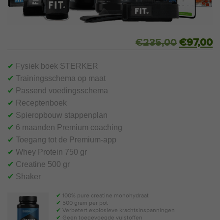
€
235,00
€
97,00
✔
Fysiek boek STERKER
✔
Trainingsschema op maat
✔
Passend voedingsschema
✔
Receptenboek
✔
Spieropbouw stappenplan
✔
6 maanden Premium coaching
✔
Toegang tot de Premium-app
✔
Whey Protein 750 gr
✔
Creatine 500 gr
✔
Shaker
✔
100% pure creatine monohydraat
✔
500 gram per pot
✔
Verbetert explosieve krachtsinspanningen
✔
Geen toegevoegde vulstoffen