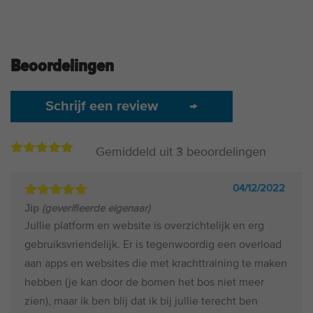
Beoordelingen
Schrijf een review
→
Gemiddeld uit
3
beoordelingen
5.00
3
op
basis
van
04/12/2022
beoordelingen
Gewaardeerd
Jip
(geverifieerde eigenaar)
5
uit 5
Jullie platform en website is overzichtelijk en erg
gebruiksvriendelijk. Er is tegenwoordig een overload
aan apps en websites die met krachttraining te maken
hebben (je kan door de bomen het bos niet meer
zien), maar ik ben blij dat ik bij jullie terecht ben