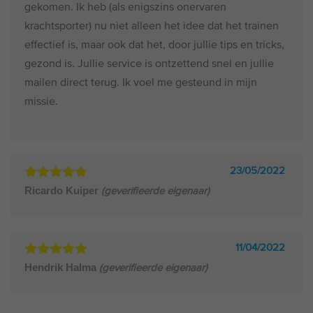
gekomen. Ik heb (als enigszins onervaren
krachtsporter) nu niet alleen het idee dat het trainen
effectief is, maar ook dat het, door jullie tips en tricks,
gezond is. Jullie service is ontzettend snel en jullie
mailen direct terug. Ik voel me gesteund in mijn
missie.
23/05/2022
Gewaardeerd
Ricardo Kuiper
(geverifieerde eigenaar)
5
uit 5
11/04/2022
Gewaardeerd
Hendrik Halma
(geverifieerde eigenaar)
5
uit 5