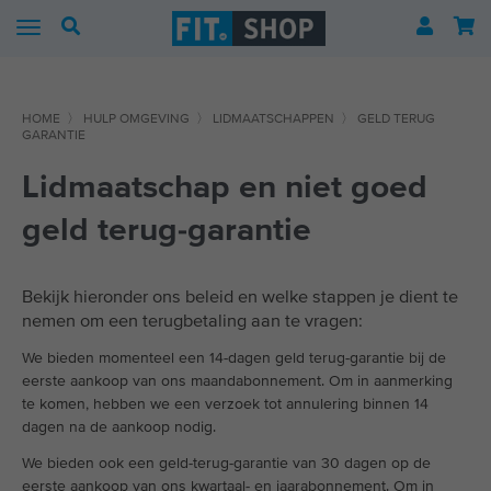
TERKER
upplementen pakket
owerlift riem
oedingsopleiding
HOME
〉
HULP OMGEVING
〉
LIDMAATSCHAPPEN
〉
GELD TERUG
SLANKER
hey protein
oam Roller
ascholing voor gewichtsconsulenten
GARANTIE
rainingsplan
egan protein
rist Wraps
Lidmaatschap en niet goed
oedingsplan
eight gainer
ip belt
geld terug-garantie
pp & tools
reatine monohydraat
itness Handschoenen
Bekijk hieronder ons beleid en welke stappen je dient te
eceptenboek
ultivitamine
ifting Straps
nemen om een terugbetaling aan te vragen:
nline coaching
afeïne
IT-bag
We bieden momenteel een 14-dagen geld terug-garantie bij de
eerste aankoop van ons maandabonnement. Om in aanmerking
ursus professionals
mega-3
te komen, hebben we een verzoek tot annulering binnen 14
dagen na de aankoop nodig.
itamine B12
We bieden ook een geld-terug-garantie van 30 dagen op de
eerste aankoop van ons kwartaal- en jaarabonnement. Om in
haker