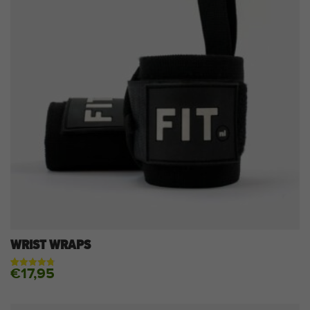
WRIST WRAPS
€
17,95
Gewaardeerd
12
4.75
op 5
gebaseerd
op