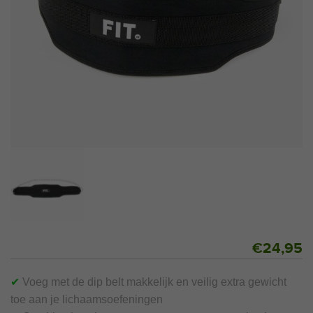
€
24,95
✔
Voeg met de dip belt makkelijk en veilig extra gewicht
toe aan je lichaamsoefeningen