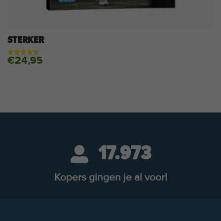
STERKER
€
24,95
Gewaardeerd
92
4.70
op 5
gebaseerd
op
klantbeoordelingen
17.973
Kopers gingen je al voor!