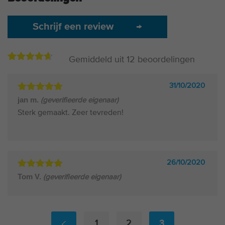
Schrijf een review
→
Gemiddeld uit
12
beoordelingen
4.55
11
op
basis
van
31/10/2020
beoordelingen
Gewaardeerd
jan m.
(geverifieerde eigenaar)
5
uit 5
Sterk gemaakt. Zeer tevreden!
26/10/2020
Gewaardeerd
Tom V.
(geverifieerde eigenaar)
5
uit 5
1
2
3