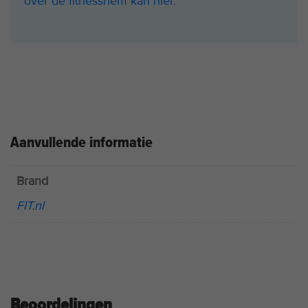
over de fitnessriem kan hier
.
Aanvullende informatie
Brand
FIT.nl
Beoordelingen