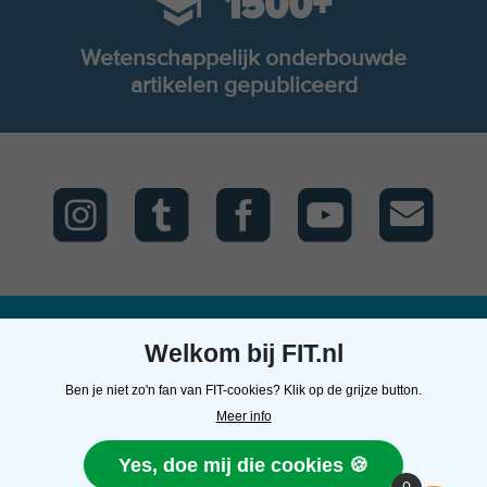
1500+
Wetenschappelijk onderbouwde
artikelen gepubliceerd
Welkom bij FIT.nl
FIT.nl
Kunnen we je
Contact
Ben je niet zo'n fan van FIT-cookies? Klik op de grijze button.
helpen?
Over ons
FIT.nl
Meer info
Algemene
E: team@fit.nl
Veelgestelde vragen
voorwaarden
T: 0502111871
Mijn FIT.nl shop
Yes, doe mij die cookies 🍪
Privacyverklaring
Neem contact op
account