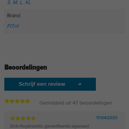
S
,
M
,
L
,
XL
Brand
FIT.nl
Beoordelingen
Schrijf een review
→
Gemiddeld uit
47
beoordelingen
4.69
42
op
basis
van
17/04/2025
beoordelingen
Gewaardeerd
Dirk Huybrechts
(geverifieerde eigenaar)