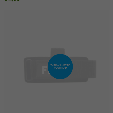
4.75
op 5
gebaseerd
op
klantbeoordelingen