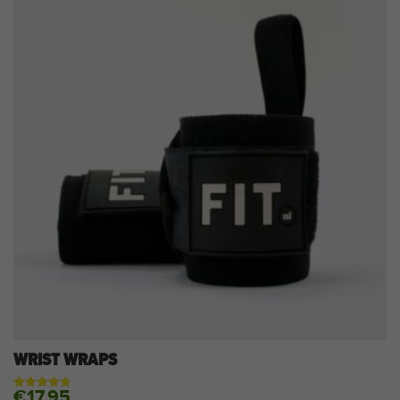
WRIST WRAPS
€
17,95
Gewaardeerd
12