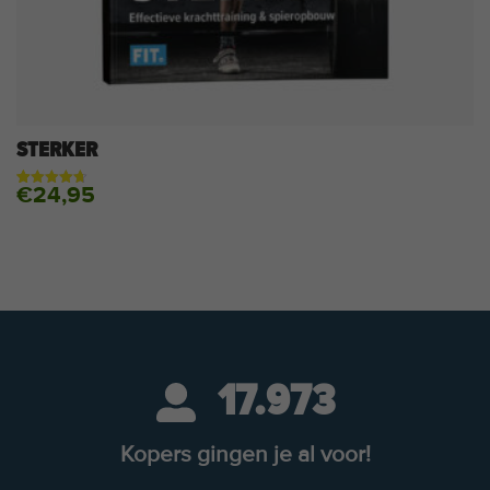
STERKER
€
24,95
Gewaardeerd
92
4.70
op 5
gebaseerd
op
klantbeoordelingen
17.973
Kopers gingen je al voor!