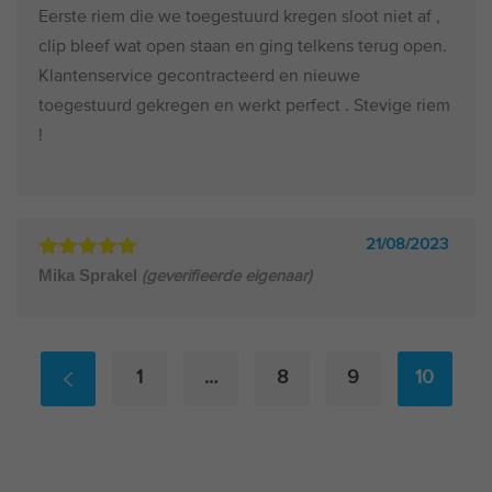
5
uit 5
Eerste riem die we toegestuurd kregen sloot niet af ,
clip bleef wat open staan en ging telkens terug open.
Klantenservice gecontracteerd en nieuwe
toegestuurd gekregen en werkt perfect . Stevige riem
!
21/08/2023
Gewaardeerd
Mika Sprakel
(geverifieerde eigenaar)
5
uit 5
1
…
8
9
10