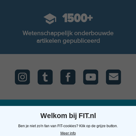
1500+
Wetenschappelijk onderbouwde
artikelen gepubliceerd
Welkom bij FIT.nl
FIT.nl
Kunnen we je
Contact
Ben je niet zo'n fan van FIT-cookies? Klik op de grijze button.
helpen?
Over ons
FIT.nl
Meer info