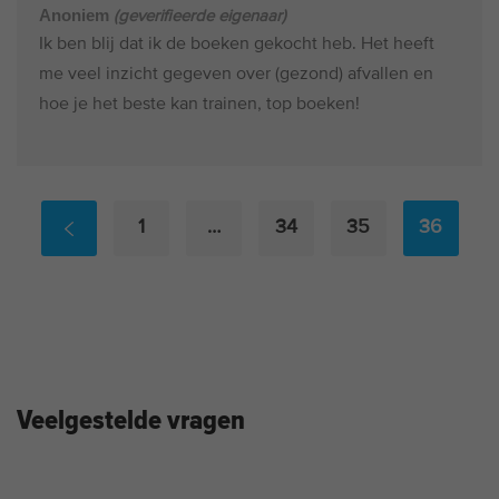
Gewaardeerd
Anoniem
(geverifieerde eigenaar)
4
uit 5
Ik ben blij dat ik de boeken gekocht heb. Het heeft
me veel inzicht gegeven over (gezond) afvallen en
hoe je het beste kan trainen, top boeken!
1
…
34
35
36
Veelgestelde vragen