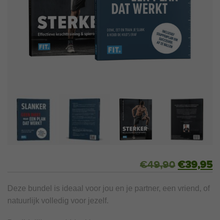
€
49,90
€
39,95
Deze bundel is ideaal voor jou en je partner, een vriend, of
natuurlijk volledig voor jezelf.