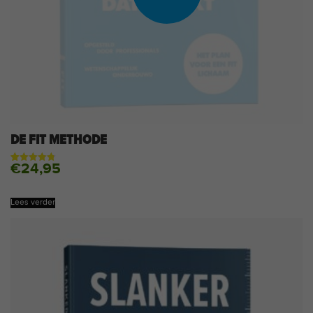
DE FIT METHODE
€
24,95
Gewaardeerd
92
4.77
op 5
gebaseerd
op
Lees verder
klantbeoordelingen