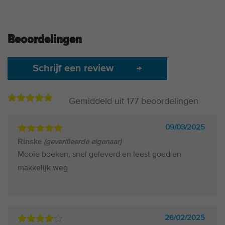
Beoordelingen
Schrijf een review
→
Gemiddeld uit
177
beoordelingen
4.77
177
op
basis
van
09/03/2025
beoordelingen
Gewaardeerd
Rinske
(geverifieerde eigenaar)
5
uit 5
Mooie boeken, snel geleverd en leest goed en
makkelijk weg
26/02/2025