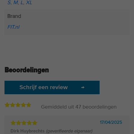
S
,
M
,
L
,
XL
Brand
FIT.nl
Beoordelingen
Schrijf een review
→
Gemiddeld uit
47
beoordelingen
4.69
42
op
basis
van
17/04/2025
beoordelingen
Gewaardeerd
Dirk Huybrechts
(geverifieerde eigenaar)