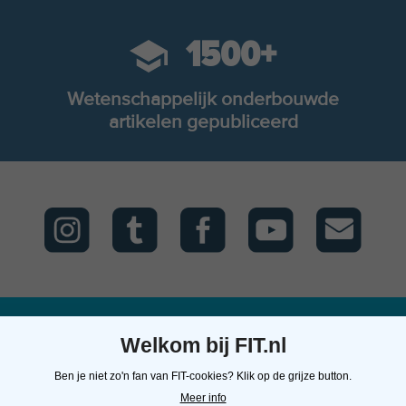
1500+
Wetenschappelijk onderbouwde
artikelen gepubliceerd
Welkom bij FIT.nl
FIT.nl
Kunnen we je
Contact
Ben je niet zo'n fan van FIT-cookies? Klik op de grijze button.
helpen?
Over ons
FIT.nl
Meer info