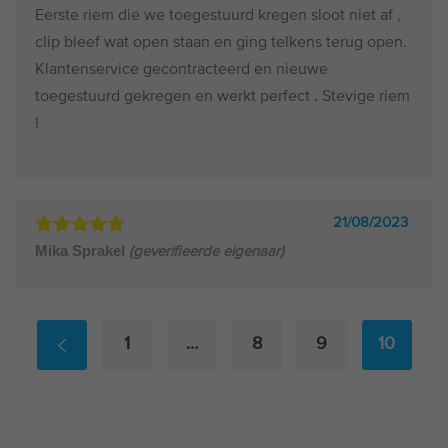
5
uit 5
Eerste riem die we toegestuurd kregen sloot niet af ,
clip bleef wat open staan en ging telkens terug open.
Klantenservice gecontracteerd en nieuwe
toegestuurd gekregen en werkt perfect . Stevige riem
!
21/08/2023
Gewaardeerd
Mika Sprakel
(geverifieerde eigenaar)
5
uit 5
1
…
8
9
10