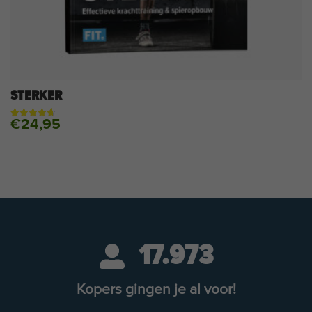
STERKER
€
24,95
Gewaardeerd
92
4.70
op 5
gebaseerd
op
klantbeoordelingen
17.973
Kopers gingen je al voor!