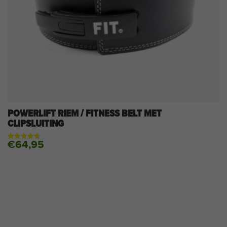
POWERLIFT RIEM / FITNESS BELT MET
CLIPSLUITING
€
64,95
Gewaardeerd
42
4.69
op 5
gebaseerd
op
klantbeoordelingen