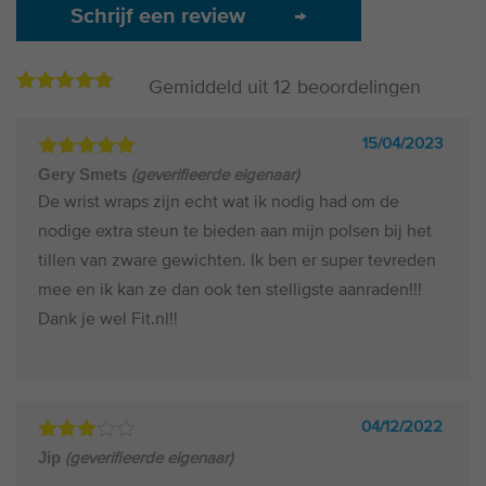
Schrijf een review
→
Gemiddeld uit
12
beoordelingen
4.75
12
op
basis
van
15/04/2023
beoordelingen
Gewaardeerd
Gery Smets
(geverifieerde eigenaar)
5
uit 5
De wrist wraps zijn echt wat ik nodig had om de
nodige extra steun te bieden aan mijn polsen bij het
tillen van zware gewichten. Ik ben er super tevreden
mee en ik kan ze dan ook ten stelligste aanraden!!!
Dank je wel Fit.nl!!
04/12/2022
Gewaardeerd
Jip
(geverifieerde eigenaar)
3
uit 5