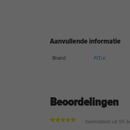
Aanvullende informatie
Brand
FIT.nl
Beoordelingen
Gemiddeld uit
95
b
4.77
92
op