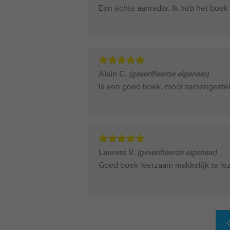
Een échte aanrader. Ik heb het boek
Gewaardeerd
Alain C.
(geverifieerde eigenaar)
5
uit 5
Is een goed boek, mooi samengestel
Gewaardeerd
Laurent V.
(geverifieerde eigenaar)
5
uit 5
Goed boek leerzaam makkelijk te le