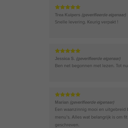
basis
van
beoordelingen
Gewaardeerd
Trea Kuipers
(geverifieerde eigenaar)
5
uit 5
Snelle levering. Keurig verpakt !
Gewaardeerd
Jessica S.
(geverifieerde eigenaar)
5
uit 5
Ben net begonnen met lezen. Tot nu 
Gewaardeerd
Marian
(geverifieerde eigenaar)
5
uit 5
Een waanzinnig mooi en uitgebreid b
menu’s. Alles wat belangrijk is om fi
geschreven.