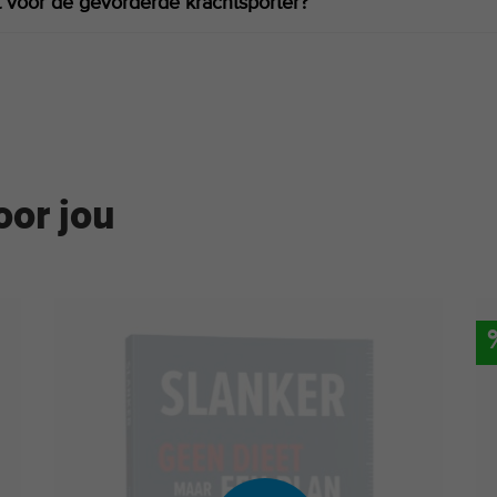
t voor de gevorderde krachtsporter?
oor jou