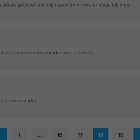
 cadeau gegeven aan mijn zoon en hij was er mega blij mee!
d en leerzaam een aanrader voor iedereen
zen een aanrader!
1
…
16
17
18
19