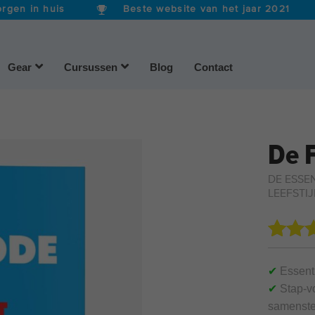
rgen in huis
Beste website van het jaar 2021
Gear
Cursussen
Blog
Contact
De 
DE ESSE
LEEFSTI
Gewaa
92
4.77
o
✔
Essenti
gebas
✔
Stap-vo
op
samenste