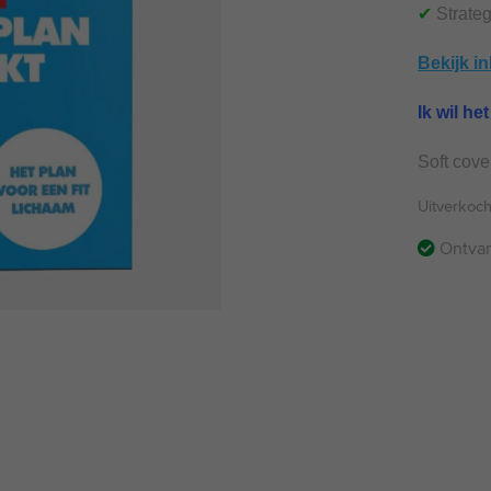
klantb
✔
Strateg
Bekijk i
Ik wil h
Soft cove
Uitverkoch
Ontva