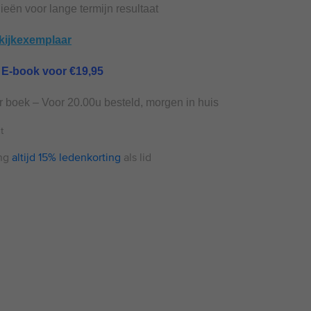
eoordelingen
ieën voor lange termijn resultaat
nkijkexemplaar
et E-book voor €19,95
r boek – Voor 20.00u besteld, morgen in huis
t
ng
altijd 15% ledenkorting
als lid