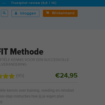
Trustpilot review (9,6 / 10)
Winkelmand
Inloggen
FIT Methode
NTIËLE KENNIS VOOR EEN SUCCESVOLLE
JLVERANDERING
€
24,95
(95)
rdeerd
p 5
ële kennis over training, voeding en mindset
eerd
or-stap instructies hoe jij je eigen plan
lt